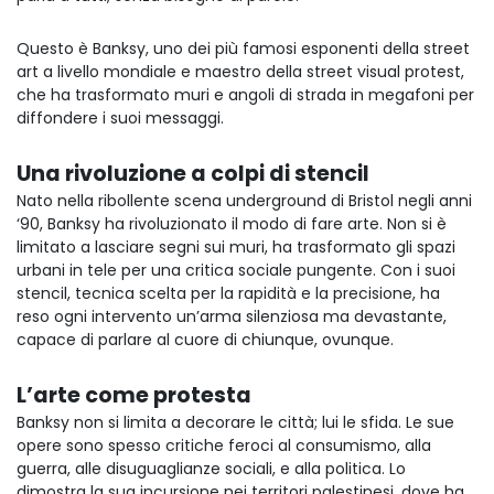
Questo è Banksy, uno dei più famosi esponenti della street
art a livello mondiale e maestro della street visual protest,
che ha trasformato muri e angoli di strada in megafoni per
diffondere i suoi messaggi.
Una rivoluzione a colpi di stencil
Nato nella ribollente scena underground di Bristol negli anni
‘90, Banksy ha rivoluzionato il modo di fare arte. Non si è
limitato a lasciare segni sui muri, ha trasformato gli spazi
urbani in tele per una critica sociale pungente. Con i suoi
stencil, tecnica scelta per la rapidità e la precisione, ha
reso ogni intervento un’arma silenziosa ma devastante,
capace di parlare al cuore di chiunque, ovunque.
L’arte come protesta
Banksy non si limita a decorare le città; lui le sfida. Le sue
opere sono spesso critiche feroci al consumismo, alla
guerra, alle disuguaglianze sociali, e alla politica. Lo
dimostra la sua incursione nei territori palestinesi, dove ha