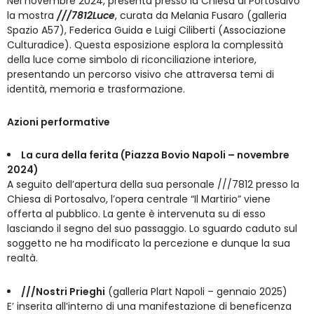
Nel novembre 2024, presenta presso la Chiesa di Portosalvo
la mostra
///7812Luce
, curata da Melania Fusaro (galleria
Spazio A57), Federica Guida e Luigi Ciliberti (Associazione
Culturadice). Questa esposizione esplora la complessità
della luce come simbolo di riconciliazione interiore,
presentando un percorso visivo che attraversa temi di
identità, memoria e trasformazione.
Azioni performative
La cura della ferita (
Piazza Bovio Napoli
– novembre
2024)
A seguito dell’apertura della sua personale ///7812 presso la
Chiesa di Portosalvo, l’opera centrale “Il Martirio” viene
offerta al pubblico. La gente è intervenuta su di esso
lasciando il segno del suo passaggio. Lo sguardo caduto sul
soggetto ne ha modificato la percezione e dunque la sua
realtà.
///Nostri Prieghi
(galleria Plart Napoli – gennaio 2025)
E’ inserita all’interno di una manifestazione di beneficenza