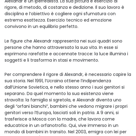
Alexandr è un iperrealista. La sua pittura è esercizio di
rigore, di metodo, di costanza e dedizione. Il suo lavoro è
disciplina e l’obiettivo è cogliere ogni sfumatura con
estrema esattezza. Esercizio tecnico ed emozione
convivono in un equilibrio perfetto.
Le figure che Alexandr rappresenta nei suoi quadri sono
persone che hanno attraversato la sua vita. In esse si
esprimono rarefatte e accennate tracce: la luce illumina i
soggetti e li trasforma in stasi e movimento.
Per comprendere il rigore di Alexandr, è necessario capire la
sua storia. Nel 1991, l’Ucraina ottiene l’indipendenza
dall’Unione Sovietica, e nello stesso anno i suoi genitori si
separano. Da quel momento la sua esistenza viene
stravolta: la famiglia si sgretola, e Alexandr diventa uno
degli “orfani bianchi”, bambini che vedono migrare i propri
genitori verso l’Europa, lasciati soli in patria. A 9 anni, si
trasferisce a Mosca con la madre, che lavora come
educatrice in un orfanotrofio. Qui, vive immerso in un
mondo di bambini in transito. Nel 2003, emigra con lei per