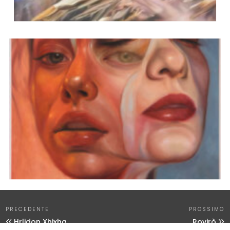
PRECEDENTE
PROSSIMO
Hrlidon Xhixha
Rovirò