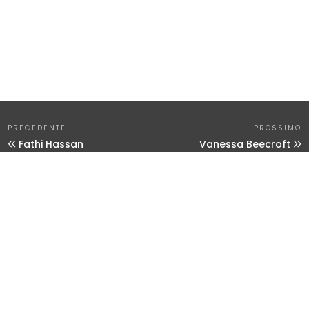
PRECEDENTE
PROSSIMO
Fathi Hassan
Vanessa Beecroft
DEMART P.zza Valentino Rizzo, 10 – 31046 – Oderzo
(TV) Tel / Fax:
04 221626495
E-mail:
info@demartonline.it