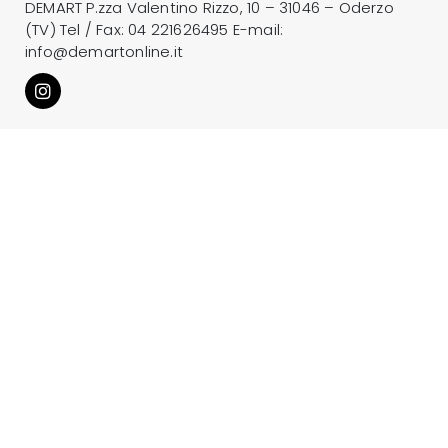
DEMART P.zza Valentino Rizzo, 10 – 31046 – Oderzo
(TV) Tel / Fax:
04 221626495
E-mail:
info@demartonline.it
Informazioni
Home
Chi siamo
Servizi
Artisti
Galleria
Blog
Contatti
Iscriviti Alla Newsletter