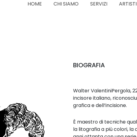
HOME
CHI SIAMO
SERVIZI
ARTISTI
BIOGRAFIA
Walter ValentiniPergola, 22
incisore italiano, riconosci
grafica e dell’incisione.
È maestro di tecniche quali
la litografia a più colori, 
anni ottanta con una serie 