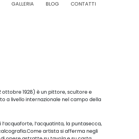
GALLERIA
BLOG
CONTATTI
 ottobre 1928) è un pittore, scultore e
uto a livello internazionale nel campo della
 l’acquaforte, l’acquatinta, la puntasecca,
la calcografia.Come artista si afferma negli
di opere astratte su tavola e su carta,