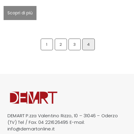
Scopri di più
1
2
3
4
DEMART P.zza Valentino Rizzo, 10 – 31046 – Oderzo
(TV) Tel / Fax:
04 221626495
E-mail:
info@demartonline.it